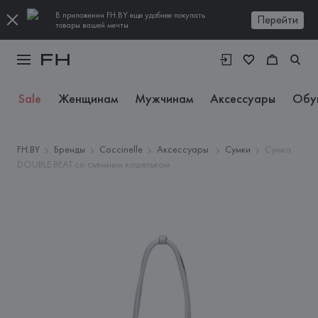
В приложении FH.BY еще удобнее покупать
Перейти
товары вашей мечты
Sale
Женщинам
Мужчинам
Аксессуары
Обу
FH.BY
Бренды
Coccinelle
Аксессуары
Сумки
Сумка
DOUBLE BEAT со съемным кошельком