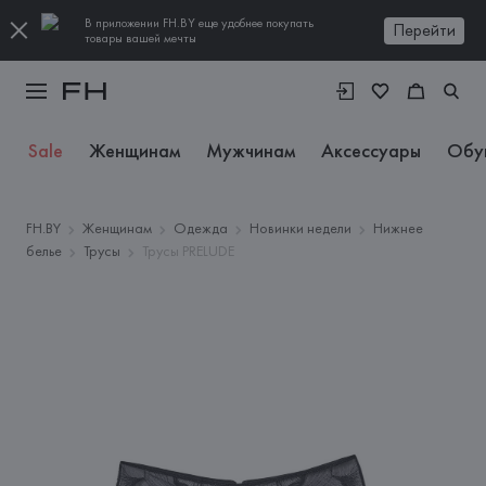
В приложении FH.BY еще удобнее покупать
Перейти
товары вашей мечты
Sale
Женщинам
Мужчинам
Аксессуары
Обу
FH.BY
Женщинам
Одежда
Новинки недели
Нижнее
белье
Трусы
Трусы PRELUDE