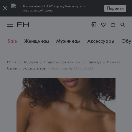
В приложении FH.BY еще удобнее покупать
Перейти
товары вашей мечты
Sale
Женщинам
Мужчинам
Аксессуары
Обу
FH.BY
Подарки
Подарки для женщин
Одежда
Нижнее
белье
Бюстгальтеры
Бюстгальтер PURE ECLAT