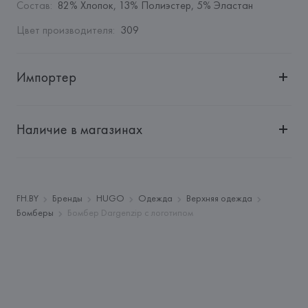
Состав
:
82% Хлопок, 13% Полиэстер, 5% Эластан
Цвет производителя
:
309
Импортер
Импортер: 
Общество с ограниченной ответственностью 
"Авикойл Интернешнл"
Наличие в магазинах
Адрес: 
Республика Беларусь, 220051, г. Минск, ул. 
Рафиева, д. 64, помещение 2-27
Производитель: 
HUGO BOSS AG
Адрес: 
ГЕРМАНИЯ, 
HUGO BOSS AG, Dieselstrasse 12, D-
FH.BY
Бренды
HUGO
Одежда
Верхняя одежда
72555 Metzingen,
Бомберы
Бомбер Dargenzip с логотипом
Страна происхождения товара: 
БАНГЛАДЕШ