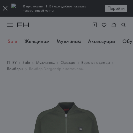
В приложении FH.BY еще удобнее покупать
Перейти
товары вашей мечты
Sale
Женщинам
Мужчинам
Аксессуары
Обу
FH.BY
Sale
Мужчинам
Одежда
Верхняя одежда
Бомберы
Бомбер Dargenzip с логотипом