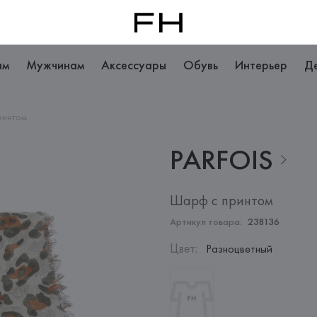
ам
Мужчинам
Аксессуары
Обувь
Интерьер
Д
ринтом
PARFOIS
Шарф с принтом
Артикул товара:
238136
Цвет
:
Разноцветный