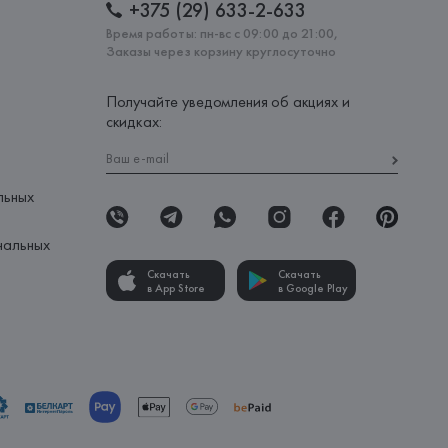
+375 (29) 633-2-633
Время работы: пн-вс с 09:00 до 21:00,
Заказы через корзину круглосуточно
Получайте уведомления об акциях и
скидках:
льных
нальных
Скачать
Скачать
в App Store
в Google Play