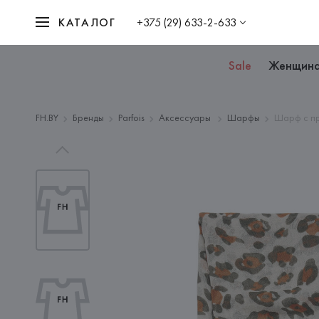
КАТАЛОГ
+375 (29) 633-2-633
Sale
Женщин
FH.BY
Бренды
Parfois
Аксессуары
Шарфы
Шарф с п