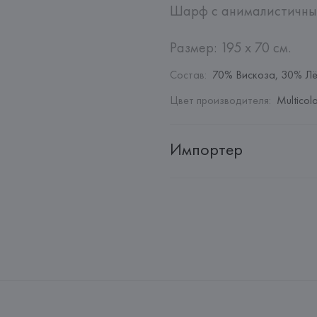
Шарф с анималистичным
Размер: 195 x 70 см.
Состав
:
70% Вискоза, 30% Л
Цвет производителя
:
Multicol
Импортер
Импортер: 
Общество с дополн
Адрес: 
Республика Беларусь, 2
Производитель: 
Barata & Ramil
Адрес: 
ПОРТУГАЛИЯ, 
Barata &
Rio Tinto,
Страна происхождения товара