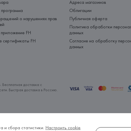
вара
Адреса магазинов
 программа
Облигации
ращений о нарушениях прав
Публичная оферта
ей
Политика обработки персона
 приложение FH
данных
е сертификаты FH
Согласие на обработку персо
данных
. Бесплатная доставка с
ети. Быстрая доставка в Россию.
а и сбора статистики.
Настроить cookie
.