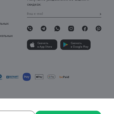
скидках:
льных
нальных
Скачать
Скачать
в App Store
в Google Play