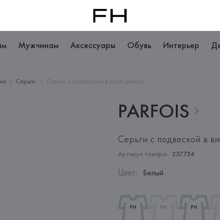
ам
Мужчинам
Аксессуары
Обувь
Интерьер
Д
ия
Серьги
Серьги с подвеской в виде цветка
PARFOIS
Серьги с подвеской в в
Артикул товара:
237754
Цвет
:
Белый