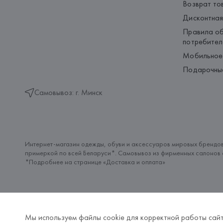
Возврат то
Дисконтная
Правила об
потребител
Мобильное
Подарочны
Самовывоз: г. Минск
Интернет-магазин одежды, обуви и аксессуаров мировых брендов
примеркой по всей Беларуси*. Самовывоз из фирменных салонов с
*Подробнее на странице «
Доставка и оплата
»
Мы используем файлы cookie для корректной работы сайт