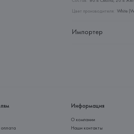
Состав
:
80% Смола, 20% Же
Цвет производителя
:
White (W
Импортер
Импортер: 
Общество с дополн
Адрес: 
Республика Беларусь, 2
Производитель: 
Barata & Ramil
Адрес: 
ПОРТУГАЛИЯ, 
Barata &
Rio Tinto,
Страна происхождения товара
елям
Информация
О компании
 оплата
Наши контакты