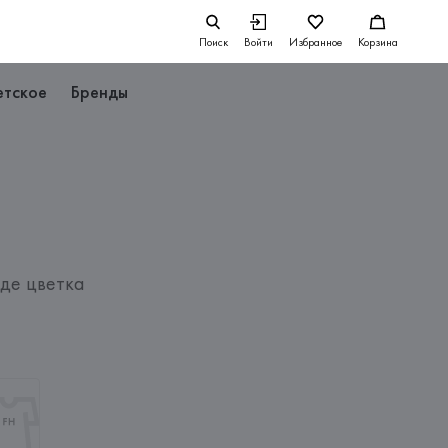
Поиск
Войти
Избранное
Корзина
етское
Бренды
иде цветка