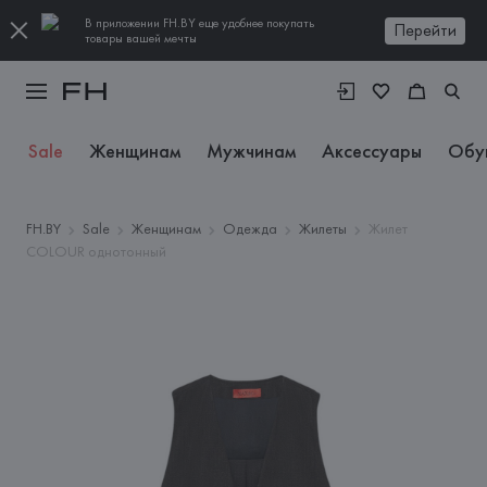
В приложении FH.BY еще удобнее покупать
Перейти
товары вашей мечты
Sale
Женщинам
Мужчинам
Аксессуары
Обу
FH.BY
Sale
Женщинам
Одежда
Жилеты
Жилет
COLOUR однотонный