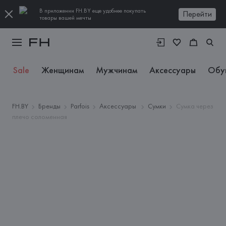
В приложении FH.BY еще удобнее покупать
Перейти
товары вашей мечты
Sale
Женщинам
Мужчинам
Аксессуары
Обу
FH.BY
Бренды
Parfois
Аксессуары
Сумки
Сумка через
плечо соломенная