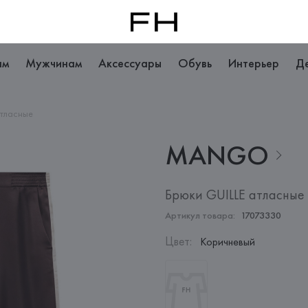
ам
Мужчинам
Аксессуары
Обувь
Интерьер
Д
атласные
MANGO
Брюки GUILLE атласные
Артикул товара:
17073330
Цвет
:
Коричневый