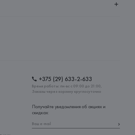
ительной ответственностью "Белмаркетцентр"
0030, г. Минск, ул. Немига, 5, пом. 39, ком. 1
 S.A.
S.A., Via Augusta 10 (Pol. Ind. Riera de Caldes), 08184 
lona),
: 
МАРОККО
+375 (29) 633-2-633
Время работы: пн-вс с 09:00 до 21:00,
Заказы через корзину круглосуточно
Получайте уведомления об акциях и
скидках: