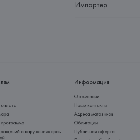
Импортер
Импортер: 
Общество с дополн
Адрес: 
Республика Беларусь, 22
Производитель: 
MANGO MNG,
Адрес: 
ИСПАНИЯ, 
MANGO MNG, 
Palau-Solità i Plegamans (Barce
Страна происхождения товара
елям
Информация
О компании
 оплата
Наши контакты
вара
Адреса магазинов
 программа
Облигации
ращений о нарушениях прав
Публичная оферта
ей