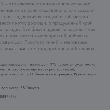
 — это изысканная находка для истинных 
енные из атласного материала, они создают 
 тени, подчеркивая каждый изгиб фигуры. 
вносит нотку роскоши, а продуманный крой 
 посадку. Эти брюки идеально подходят как 
ак и для светских мероприятий, добавляя 
каждый шаг. Простота линий и элегантные 
льным элементом гардероба для заботливых 
.
шка запрещена, Глажка до 110°C, Обычная сухая чистка 
ием тетрахлорэтилена и всех растворителей, 
 для символа «F», Отбеливание запрещено, Ручная стирка 
 полиэстер, 3% Эластан
RPLE (66)