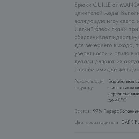
Брюки GUILLE от MANGO
ценителей моды. Выполн
волнующую игру света и
Легкий блеск ткани при
обеспечивает идеальную
для вечернего выхода, т
уверенности и стиля в 
детали делают их актуа
о своём имидже женщин
Рекомендация 
Барабанная су
по уходу
:
с использован
перечисленных
до 40°C
Состав
:
97% Переработанный
Цвет производителя
:
DARK PU