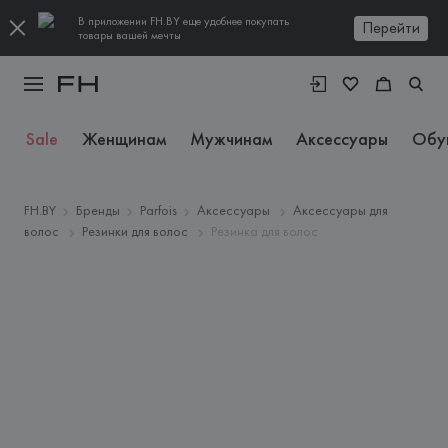
В приложении FH.BY еще удобнее покупать
Перейти
товары вашей мечты
Sale
Женщинам
Мужчинам
Аксессуары
Обу
FH.BY
Бренды
Parfois
Аксессуары
Аксессуары для
волос
Резинки для волос
Резинка для волос