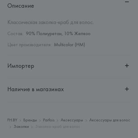
Описание
Классическая заколка-краб для волос.
Состав
:
90% Полиуретан, 10% Железо
Цвет производителя
:
Multicolor (HM)
Импортер
Импортер: 
Общество с дополнительной ответственностью 
"БелВиринея"
Наличие в магазинах
Адрес: 
Республика Беларусь, 220030, г. Минск, ул. 
Немига, 5, пом. 39
Производитель: 
Barata & Ramilo, S.A.
Адрес: 
ПОРТУГАЛИЯ, 
Barata & Ramilo, S.A., Rua do Sistelo, 
FH.BY
Бренды
Parfois
Аксессуары
Аксессуары для волос
Lugar de Santegãos. 4435-429 Rio Tinto,
Заколки
Заколка-краб для волос
Страна происхождения товара: 
КИТАЙ