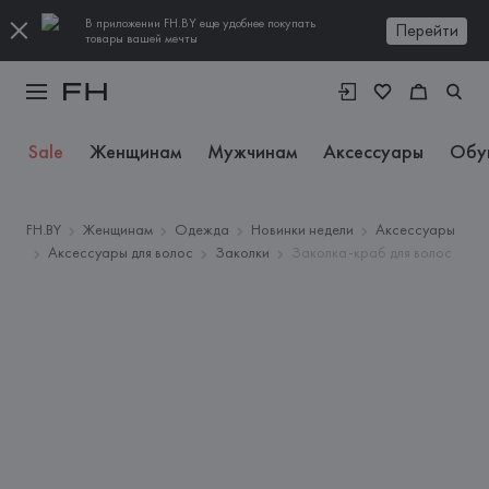
В приложении FH.BY еще удобнее покупать
Перейти
товары вашей мечты
Sale
Женщинам
Мужчинам
Аксессуары
Обу
FH.BY
Женщинам
Одежда
Новинки недели
Аксессуары
Аксессуары для волос
Заколки
Заколка-краб для волос