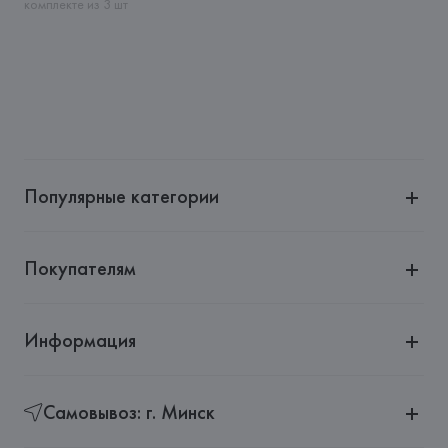
(Barcelona),
комплекте из 3 шт
Страна происхождения товара: 
КИТАЙ
Популярные категории
Покупателям
Информация
Самовывоз: г. Минск