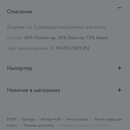
Описание
Комплект из 3 разноцветных резинок для волос.
Состав
:
60% Полиэстер, 30% Эластан, 10% Акрил
Цвет производителя
:
LT PASTEL GREY (PL)
Импортер
Импортер: 
Общество с дополнительной ответственностью 
"Белмаркетцентр"
Наличие в магазинах
Адрес: 
Республика Беларусь, 220030, г. Минск, ул. 
Немига, 5, пом. 39, ком. 1
Производитель: 
MANGO MNG, S.A.
Адрес: 
ИСПАНИЯ, 
MANGO MNG, S.A., Via Augusta 10 
FH.BY
Бренды
Mango Kids
Аксессуары
Аксессуары для
(Pol. Ind. Riera de Caldes), 08184 Palau-Solità i Plegamans 
волос
Резинки для волос
Резинка для волос CALVETK в