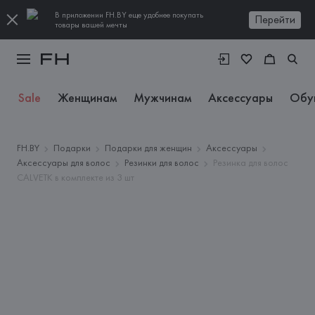
В приложении FH.BY еще удобнее покупать
Перейти
товары вашей мечты
Sale
Женщинам
Мужчинам
Аксессуары
Обу
FH.BY
Подарки
Подарки для женщин
Аксессуары
Аксессуары для волос
Резинки для волос
Резинка для волос
CALVETK в комплекте из 3 шт