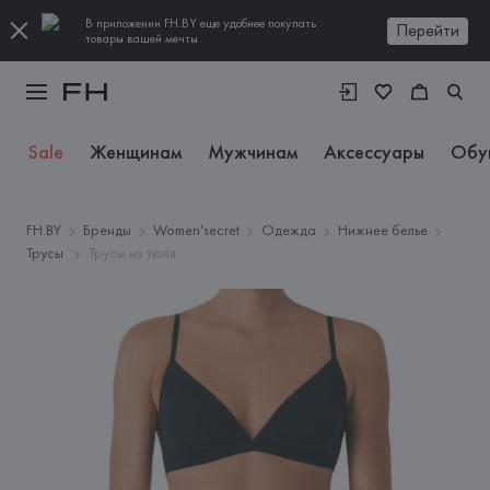
В приложении FH.BY еще удобнее покупать
Перейти
товары вашей мечты
Sale
Женщинам
Мужчинам
Аксессуары
Обу
FH.BY
Бренды
Women'secret
Одежда
Нижнее белье
Трусы
Трусы из тюля