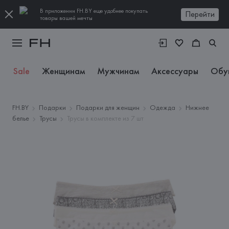
В приложении FH.BY еще удобнее покупать
Перейти
товары вашей мечты
Sale
Женщинам
Мужчинам
Аксессуары
Обу
FH.BY
Подарки
Подарки для женщин
Одежда
Нижнее
белье
Трусы
Трусы в комплекте из 7 шт