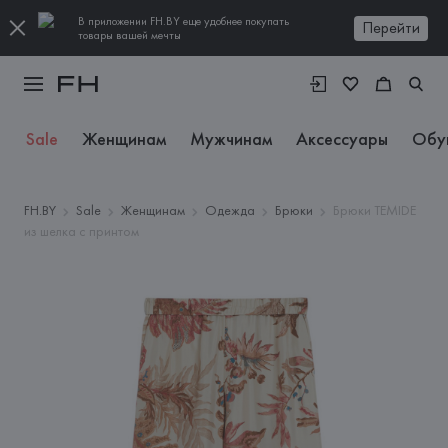
В приложении FH.BY еще удобнее покупать
Перейти
товары вашей мечты
Sale
Женщинам
Мужчинам
Аксессуары
Обу
FH.BY
Sale
Женщинам
Одежда
Брюки
Брюки TEMIDE
из шелка с принтом