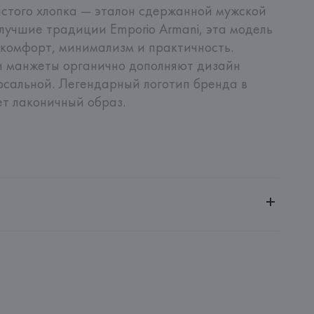
истого хлопка — эталон сдержанной мужской 
лучшие традиции Emporio Armani, эта модель 
комфорт, минимализм и практичность. 
и манжеты органично дополняют дизайн 
рсальной. Легендарный логотип бренда в 
т лаконичный образ.
ченной ответственностью "Авикойл Интернешнл"
20051, г. Минск, ул. Рафиева, д. 64, помещение 2-27
 S.p.A.
i S.p.A - Via Borgonuovo 11, 20121 Milano,