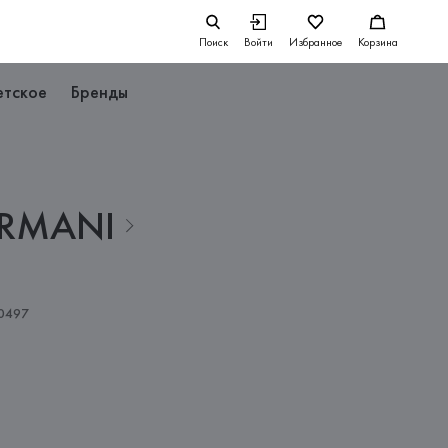
Поиск
Войти
Избранное
Корзина
етское
Бренды
RMANI
0497