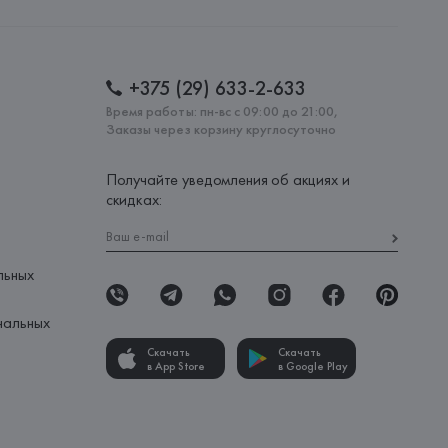
: 
ВЬЕТНАМ
+375 (29) 633-2-633
Время работы: пн-вс с 09:00 до 21:00,
Заказы через корзину круглосуточно
Получайте уведомления об акциях и
скидках:
льных
нальных
Скачать
Скачать
в App Store
в Google Play