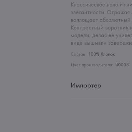
Классическое поло из ч
элегантности. Отражая 
воплощает абсолютный 
Контрастный воротник 
модели, делая ее униве
виде вышивки завершае
Состав
:
100% Хлопок
Цвет производителя
:
U0003
Импортер
Импортер: 
Общество с ограни
Адрес: 
Республика Беларусь, 2
Производитель: 
Giorgio Armani
Адрес: 
ИТАЛИЯ, 
Giorgio Arman