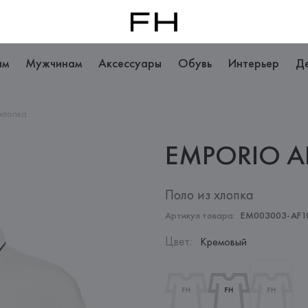
ам
Мужчинам
Аксессуары
Обувь
Интерьер
Д
 хлопка
EMPORIO
A
Поло из хлопка
Артикул товара:
EM003003-AF1
Цвет
:
Кремовый