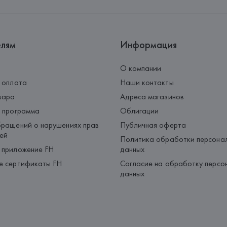
Страна происхождения товара
елям
Информация
О компании
 оплата
Наши контакты
вара
Адреса магазинов
 программа
Облигации
ращений о нарушениях прав
Публичная оферта
ей
Политика обработки персона
 приложение FH
данных
е сертификаты FH
Согласие на обработку персо
данных