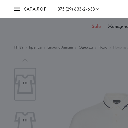
КАТАЛОГ
+375 (29) 633-2-633
Sale
Женщин
FH.BY
Бренды
Emporio Armani
Одежда
Поло
Поло из