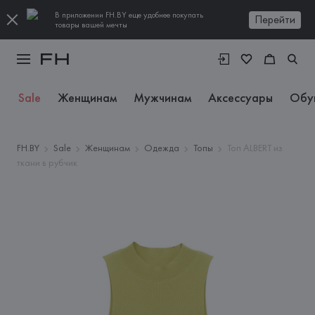
В приложении FH.BY еще удобнее покупать
Перейти
товары вашей мечты
Sale
Женщинам
Мужчинам
Аксессуары
Обу
FH.BY
Sale
Женщинам
Одежда
Топы
Топ ALBERT из
ткани в рубчик