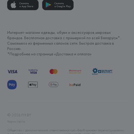
Скачать
Скачать
в App Store
в Google Play
Интернет-магазин одежды, обуви и аксессуаров мировых
брендов. Бесплатная доставка с примеркой по всей Беларуси*.
Самовывоз из фирменных салонов сети. Быстрая доставка в
Россию.
*Подробнее на странице «
Доставка и оплата
»
©
2026
FH.BY
Карта сайта
Общество с дополнительной ответственностью «БелВиринея» зарегистрировано