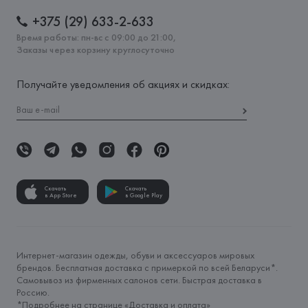
+375 (29) 633-2-633
Время работы: пн-вс с 09:00 до 21:00,
Заказы через корзину круглосуточно
Получайте уведомления об акциях и скидках:
Скачать
Скачать
в App Store
в Google Play
Интернет-магазин одежды, обуви и аксессуаров мировых
брендов. Бесплатная доставка с примеркой по всей Беларуси*.
Самовывоз из фирменных салонов сети. Быстрая доставка в
Россию.
*Подробнее на странице «
Доставка и оплата
»