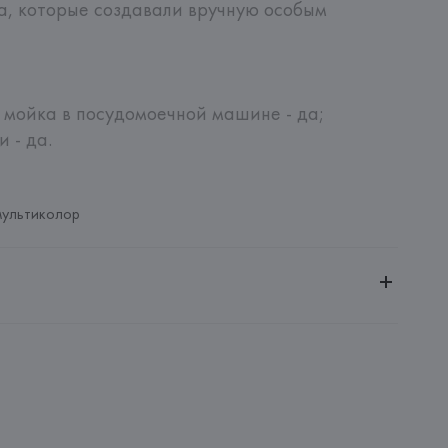
а, которые создавали вручную особым 
 мойка в посудомоечной машине - да; 
 - да.
мультиколор
ное общество «Сквирел-Строй»
20035, г. Минск, ул. Тимирязева, 72A
e GIEN
de GIEN, 78, Place de la Victorie, 45500, Gien,
: 
ФРАНЦИЯ