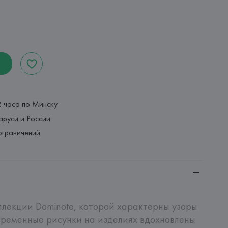
2 часа по Минску
аруси и России
ограничений
ллекции Dominote, которой характерны узоры 
временные рисунки на изделиях вдохновлены 