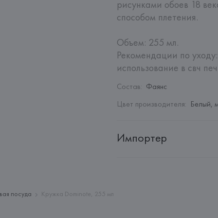
рисунками обоев 18 век
способом плетения.

Объем: 255 мл.

Рекомендации по уходу:
использование в свч печи
Состав
:
Фаянс
Цвет производителя
:
Белый, 
Импортер
Импортер: 
Закрытое акционер
Адрес: 
Республика Беларусь, 2
Производитель: 
Fiaenceries d
вая посуда
Кружка Dominote, 255 мл
Адрес: 
ФРАНЦИЯ, 
Fiaenceries 
Страна происхождения товара