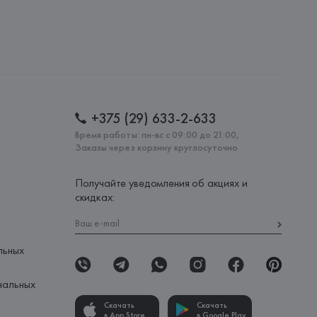
+375 (29) 633-2-633
Время работы: пн-вс с 09:00 до 21:00,
Заказы через корзину круглосуточно
Получайте уведомления об акциях и
скидках:
льных
нальных
Скачать
Скачать
в App Store
в Google Play