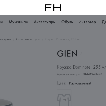
ам
Мужчинам
Аксессуары
Обувь
Интерьер
Д
ля кухни
Столовая посуда
Кружка Dominote, 255 мл
GIEN
Кружка Dominote, 255 м
Артикул товара:
1844CMU448
Цвет
:
Разноцветный