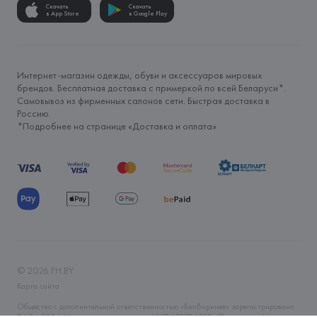
Скачать
Скачать
в App Store
в Google Play
Интернет-магазин одежды, обуви и аксессуаров мировых
брендов. Бесплатная доставка с примеркой по всей Беларуси*.
Самовывоз из фирменных салонов сети. Быстрая доставка в
Россию.
*Подробнее на странице «
Доставка и оплата
»
©
2026
FH.BY
Карта сайта
Общество с дополнительной ответственностью «БелВиринея» зарегистрировано