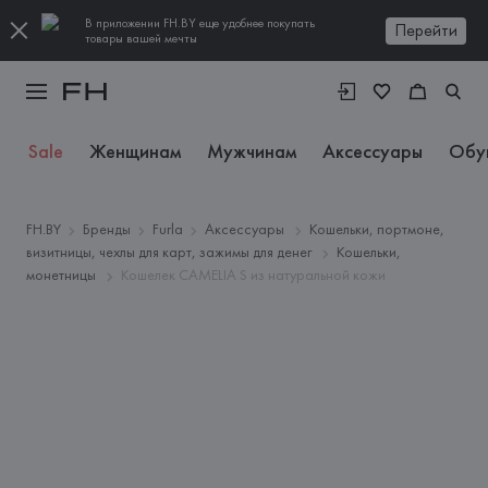
В приложении FH.BY еще удобнее покупать
Перейти
товары вашей мечты
Sale
Женщинам
Мужчинам
Аксессуары
Обу
FH.BY
Бренды
Furla
Аксессуары
Кошельки, портмоне,
визитницы, чехлы для карт, зажимы для денег
Кошельки,
монетницы
Кошелек CAMELIA S из натуральной кожи