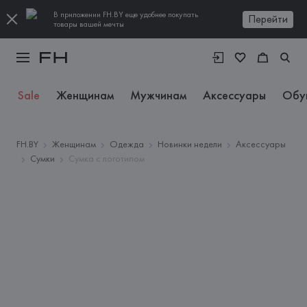
В приложении FH.BY еще удобнее покупать
Перейти
товары вашей мечты
Sale
Женщинам
Мужчинам
Аксессуары
Обу
FH.BY
Женщинам
Одежда
Новинки недели
Аксессуары
Сумки
Сумка с логотипом