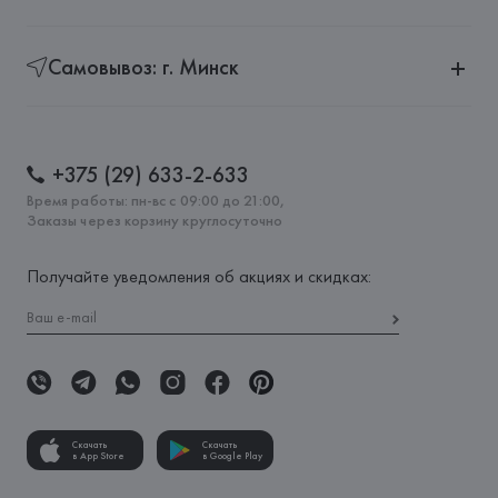
Самовывоз: г. Минск
+375 (29) 633-2-633
Время работы: пн-вс с 09:00 до 21:00,
Заказы через корзину круглосуточно
Получайте уведомления об акциях и скидках:
Скачать
Скачать
в App Store
в Google Play