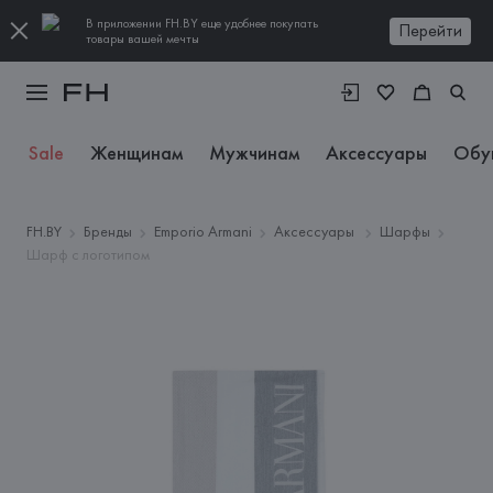
В приложении FH.BY еще удобнее покупать
Перейти
товары вашей мечты
Sale
Женщинам
Мужчинам
Аксессуары
Обу
FH.BY
Бренды
Emporio Armani
Аксессуары
Шарфы
Шарф с логотипом