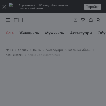
В приложении FH.BY еще удобнее покупать
Перейти
товары вашей мечты
Sale
Женщинам
Мужчинам
Аксессуары
Обу
FH.BY
Бренды
BOSS
Аксессуары
Головные уборы
Кепи и кепки
Кепка Zed с логотипом