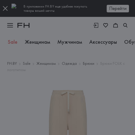
В приложении FH.BY еще удобнее покупать
Перейти
товары вашей мечты
Sale
Женщинам
Мужчинам
Аксессуары
Обу
FH.BY
Sale
Женщинам
Одежда
Брюки
Брюки FOLK с
логотипом