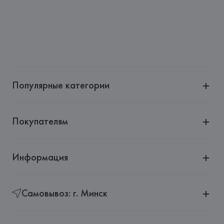
Производитель: 
Bitossi Home
Адрес: 
ИТАЛИЯ, 
Via Gramsci 16, 50056 Montelupo 
Fiorentino (FI), Italy
Страна происхождения товара: 
ПОРТУГАЛИЯ
Популярные категории
Покупателям
Информация
Самовывоз: г. Минск