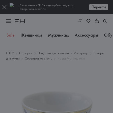
В приложении FH.BY еще удобнее покупать
Перейти
товары вашей мечты
Sale
Женщинам
Мужчинам
Аксессуары
Обу
FH.BY
Подарки
Подарки для женщин
Интерьер
Товары
для кухни
Сервировка стола
Чаша Marino, 6см