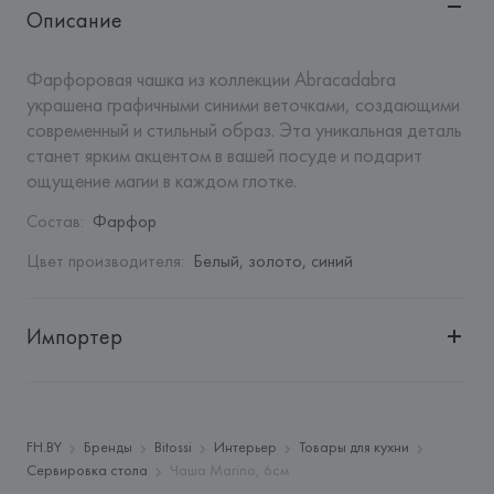
Описание
Фарфоровая чашка из коллекции Abracadabra 
украшена графичными синими веточками, создающими 
современный и стильный образ. Эта уникальная деталь 
станет ярким акцентом в вашей посуде и подарит 
ощущение магии в каждом глотке.
Состав
:
Фарфор
Цвет производителя
:
Белый, золото, синий
Импортер
Импортер: 
Закрытое акционерное общество «Сквирел-
Строй»
Адрес: 
Республика Беларусь, 220035, г. Минск, ул. 
FH.BY
Бренды
Bitossi
Интерьер
Товары для кухни
Тимирязева, 72A
Сервировка стола
Чаша Marino, 6см