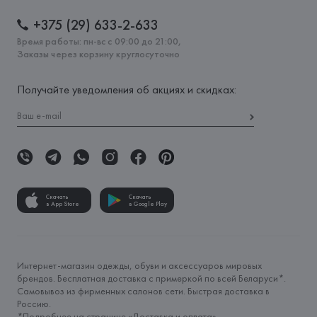
+375 (29) 633-2-633
Время работы: пн-вс с 09:00 до 21:00,
Заказы через корзину круглосуточно
Получайте уведомления об акциях и скидках:
Скачать
Скачать
в App Store
в Google Play
Интернет-магазин одежды, обуви и аксессуаров мировых
брендов. Бесплатная доставка с примеркой по всей Беларуси*.
Самовывоз из фирменных салонов сети. Быстрая доставка в
Россию.
*Подробнее на странице «
Доставка и оплата
»