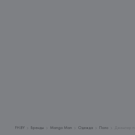
FH.BY
Бренды
Mango Man
Одежда
Поло
Джемпер по