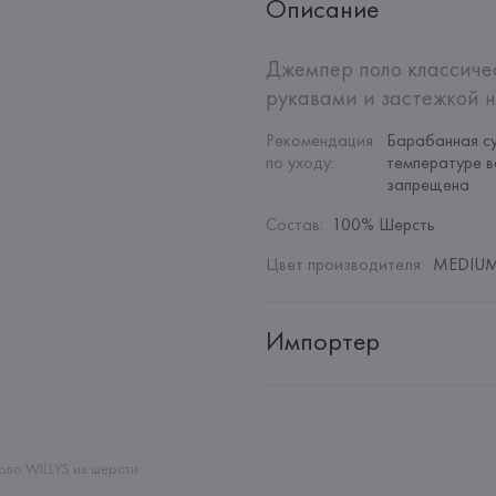
Описание
Джемпер поло классичес
рукавами и застежкой н
Рекомендация 
Барабанная су
по уходу
:
температуре в
запрещена
Состав
:
100% Шерсть
Цвет производителя
:
MEDIUM
Импортер
Импортер: 
Общество с дополн
Адрес: 
Республика Беларусь, 22
Производитель: 
MANGO MNG,
ло WILLYS из шерсти
Адрес: 
ИСПАНИЯ, 
MANGO MNG, 