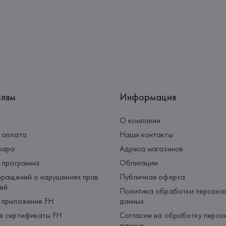
Palau-Solità i Plegamans (Barce
Страна происхождения товара
елям
Информация
О компании
 оплата
Наши контакты
вара
Адреса магазинов
 программа
Облигации
ращений о нарушениях прав
Публичная оферта
ей
Политика обработки персона
 приложение FH
данных
е сертификаты FH
Согласие на обработку персо
данных