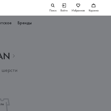
Поиск
Войти
Избранное
Корзина
етское
Бренды
AN
з шерсти