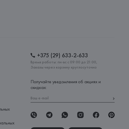
lona),
: 
КИТАЙ
+375 (29) 633-2-633
Время работы: пн-вс с 09:00 до 21:00,
Заказы через корзину круглосуточно
Получайте уведомления об акциях и
скидках:
льных
нальных