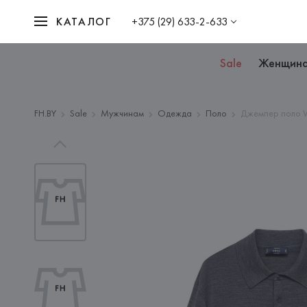
КАТАЛОГ
+375 (29) 633-2-633
Sale
Женщин
FH.BY
Sale
Мужчинам
Одежда
Поло
Джемпер поло W