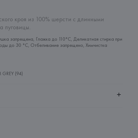
кого кроя из 100% шерсти с длинными 
а пуговицы.
шка запрещена, Глажка до 110°C, Деликатная стирка при 
оды до 30 °C, Отбеливание запрещено, Химчистка 
 GREY (94)
ительной ответственностью "Белмаркетцентр"
0030, г. Минск, ул. Немига, 5, пом. 39, ком. 1
 S.A.
S.A., Via Augusta 10 (Pol. Ind. Riera de Caldes), 08184 