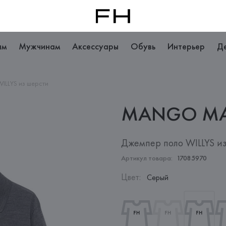
ам
Мужчинам
Аксессуары
Обувь
Интерьер
Д
ILLYS из шерсти
MANGO
M
Джемпер поло WILLYS и
Артикул товара:
17085970
Цвет
:
Серый