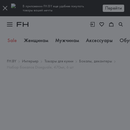
В приложении FH.BY еще удобнее покупать
Перейти
товары вашей мечты
Sale
Женщинам
Мужчинам
Аксессуары
Обу
FH.BY
Интерьер
Товары для кухни
Бокалы, декантеры
Набор бокалов Diseguale, 470мл, 6 шт