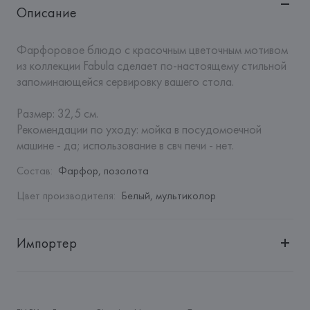
Описание
Фарфоровое блюдо с красочным цветочным мотивом 
из коллекции Fabula сделает по-настоящему стильной 
запоминающейся сервировку вашего стола.

Размер: 32,5 см.

Рекомендации по уходу: мойка в посудомоечной 
машине - да; использование в свч печи - нет.
Состав
:
Фарфор, позолота
Цвет производителя
:
Белый, мультиколор
Импортер
Импортер: 
Закрытое акционерное общество «Сквирел-
Строй»