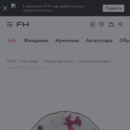
В приложении FH.BY еще удобнее покупать
Перейти
товары вашей мечты
Sale
Женщинам
Мужчинам
Аксессуары
Обу
FH.BY
Интерьер
Товары для кухни
Столовая посуда
Блюдо Fabula, 32,5 см