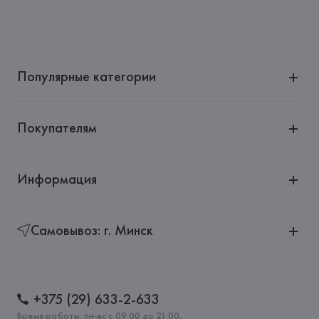
Тимирязева, 72A
Производитель: 
Bitossi Home
Адрес: 
ИТАЛИЯ, 
Via Gramsci 16, 50056 Montelupo 
Fiorentino (FI), Italy
Популярные категории
Страна происхождения товара: 
БАНГЛАДЕШ
Покупателям
Информация
Самовывоз: г. Минск
+375 (29) 633-2-633
Время работы: пн-вс с 09:00 до 21:00,