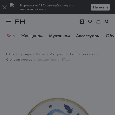
В приложении FH.BY еще удобнее покупать
Перейти
товары вашей мечты
Sale
Женщинам
Мужчинам
Аксессуары
Обу
FH.BY
Бренды
Bitossi
Интерьер
Товары для кухни
Столовая посуда
Блюдце Fabula, 17 см