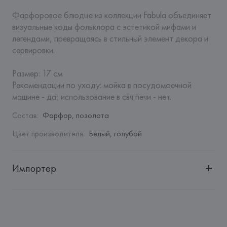
Фарфоровое блюдце из коллекции Fabula объединяет 
визуальные коды фольклора с эстетикой мифами и 
легендами, превращаясь в стильный элемент декора и 
сервировки.

Размер: 17 см.

Рекомендации по уходу: мойка в посудомоечной 
машине - да; использование в свч печи - нет.
Состав
:
Фарфор, позолота
Цвет производителя
:
Белый, голубой
Импортер
Импортер: 
Закрытое акционерное общество «Сквирел-
Строй»
Адрес: 
Республика Беларусь, 220035, г. Минск, ул. 