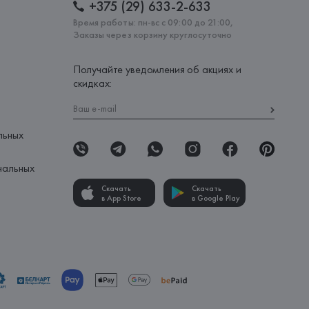
+375 (29) 633-2-633
Время работы: пн-вс с 09:00 до 21:00,
Заказы через корзину круглосуточно
Получайте уведомления об акциях и
скидках:
льных
нальных
Скачать
Скачать
в App Store
в Google Play