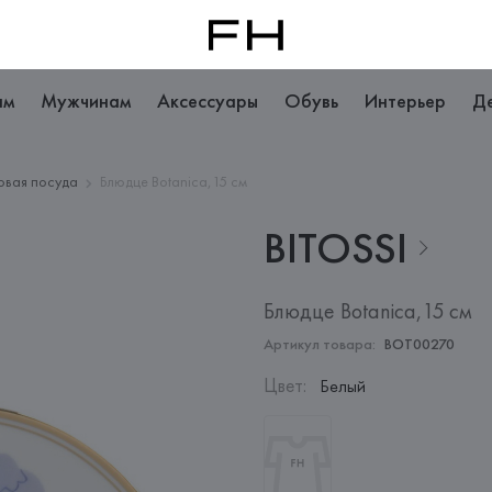
ам
Мужчинам
Аксессуары
Обувь
Интерьер
Д
овая посуда
Блюдце Botanica,15 см
BITOSSI
Блюдце Botanica,15 см
Артикул товара:
BOT00270
Цвет
:
Белый