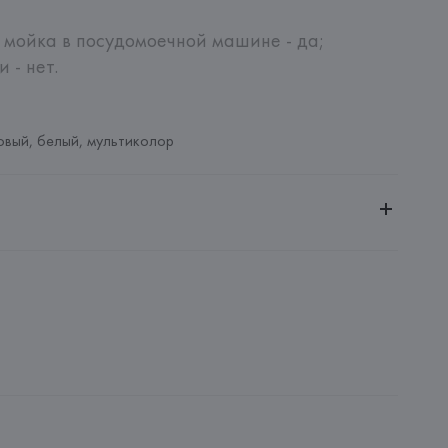
 мойка в посудомоечной машине - да; 
 - нет.
вый, белый, мультиколор
ное общество «Сквирел-Строй»
20035, г. Минск, ул. Тимирязева, 72A
, 50056 Montelupo Fiorentino (FI), Italy
: 
КИТАЙ