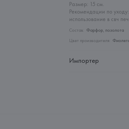
Размер: 15 см.

Рекомендации по уходу:
использование в свч печи
Состав
:
Фарфор, позолота
Цвет производителя
:
Фиолето
Импортер
Импортер: 
Закрытое акционер
Адрес: 
Республика Беларусь, 2
Производитель: 
Bitossi Home
Адрес: 
ИТАЛИЯ, 
Via Gramsci 16
Страна происхождения товара