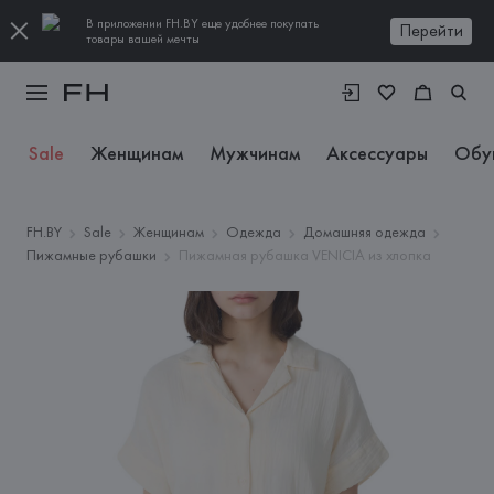
В приложении FH.BY еще удобнее покупать
Перейти
товары вашей мечты
Sale
Женщинам
Мужчинам
Аксессуары
Обу
FH.BY
Sale
Женщинам
Одежда
Домашняя одежда
Пижамные рубашки
Пижамная рубашка VENICIA из хлопка