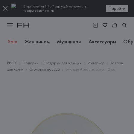
В приложении FH.BY еще удобнее покупать
Перейти
товары вашей мечты
Sale
Женщинам
Мужчинам
Аксессуары
Обу
FH.BY
Подарки
Подарки для женщин
Интерьер
Товары
для кухни
Столовая посуда
Блюдце Abracadabra, 12 см