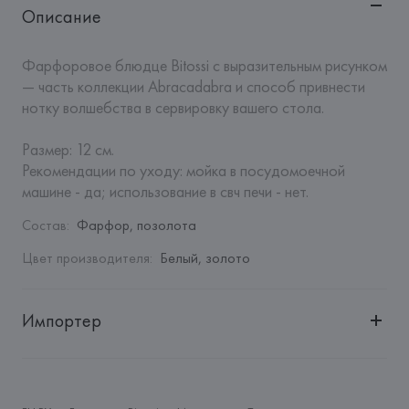
Описание
Фарфоровое блюдце Bitossi с выразительным рисунком 
— часть коллекции Abracadabra и способ привнести 
нотку волшебства в сервировку вашего стола.

Размер: 12 см.

Рекомендации по уходу: мойка в посудомоечной 
машине - да; использование в свч печи - нет.
Состав
:
Фарфор, позолота
Цвет производителя
:
Белый, золото
Импортер
Импортер: 
Закрытое акционерное общество «Сквирел-
Строй»