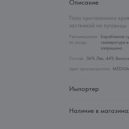
Описание
Поло приталенного кроя
застежкой на пуговицы.
Рекомендация 
Барабанная су
по уходу
:
температуре в
запрещена
Состав
:
56% Лён, 44% Виско
Цвет производителя
:
MEDIUM 
Импортер
Импортер: 
Общество с дополн
Наличие в магазина
Адрес: 
Республика Беларусь, 22
Производитель: 
MANGO MNG,
Адрес: 
ИСПАНИЯ, 
MANGO MNG, 