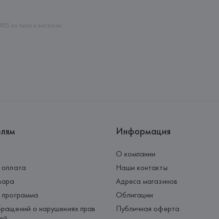
Palau-Solità i Plegamans (Barce
Страна происхождения товара
ES из льна и вискозы
елям
Информация
О компании
 оплата
Наши контакты
вара
Адреса магазинов
 программа
Облигации
ращений о нарушениях прав
Публичная оферта
ей