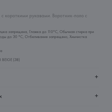
 с короткими рукавами. Воротник-поло с 
шка запрещена, Глажка до 110°C, Обычная стирка при 
оды до 30 °C, Отбеливание запрещено, Химчистка 
за
BEIGE (38)
ительной ответственностью "Белмаркетцентр"
х
0030, г. Минск, ул. Немига, 5, пом. 39, ком. 1
 S.A.
S.A., Via Augusta 10 (Pol. Ind. Riera de Caldes), 08184 