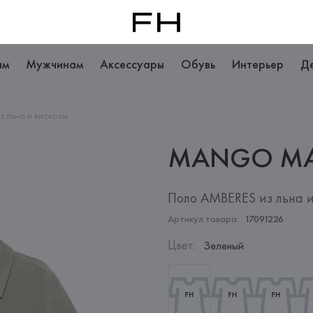
ам
Мужчинам
Аксессуары
Обувь
Интерьер
Д
з льна и вискозы
MANGO
M
Поло AMBERES из льна и
Артикул товара:
17091226
Цвет
:
Зеленый