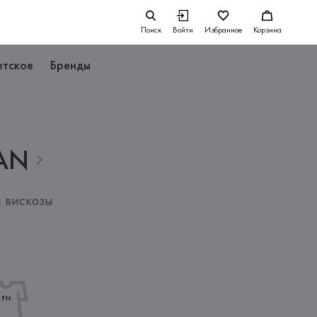
Поиск
Войти
Избранное
Корзина
етское
Бренды
AN
 вискозы