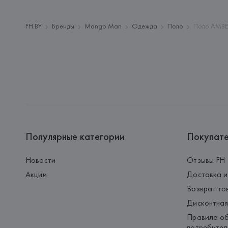
FH.BY
Бренды
Mango Man
Одежда
Поло
Поло AMBER
Популярные категории
Покупат
Новости
Отзывы FH
Акции
Доставка и
Возврат то
Дисконтная
Правила об
потребител