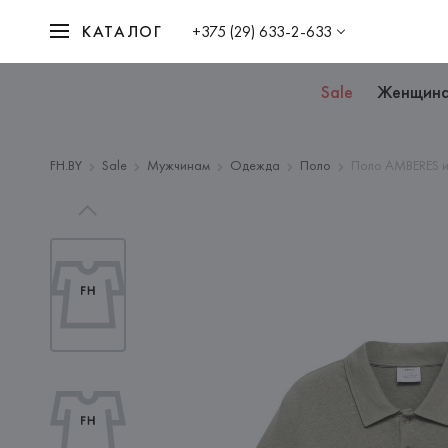
КАТАЛОГ
+375 (29) 633-2-633
Sale
Женщин
FH.BY
Sale
Мужчинам
Одежда
Поло
Поло AMBERES и