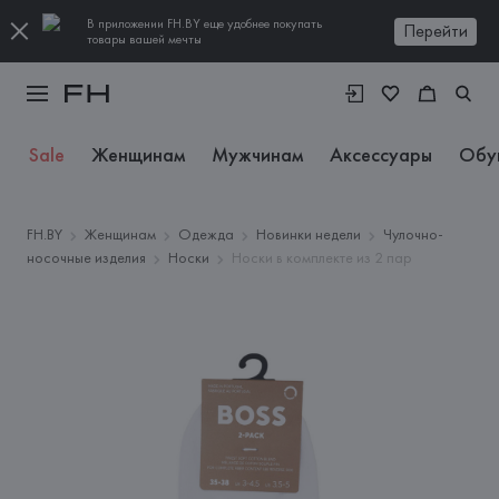
В приложении FH.BY еще удобнее покупать
Перейти
товары вашей мечты
Sale
Женщинам
Мужчинам
Аксессуары
Обу
FH.BY
Женщинам
Одежда
Новинки недели
Чулочно-
носочные изделия
Носки
Носки в комплекте из 2 пар