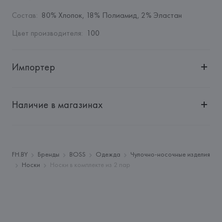
Состав
:
80% Хлопок, 18% Полиамид, 2% Эластан
Цвет производителя
:
100
Импортер
Импортер: 
Общество с ограниченной ответственностью 
"Авикойл Интернешнл"
Наличие в магазинах
Адрес: 
Республика Беларусь, 220051, г. Минск, ул. 
Рафиева, д. 64, помещение 2-27
Производитель: 
HUGO BOSS AG
Адрес: 
ГЕРМАНИЯ, 
HUGO BOSS AG, Dieselstrasse 12, D-
FH.BY
Бренды
BOSS
Одежда
Чулочно-носочные изделия
72555 Metzingen,
Носки
Носки в комплекте из 2 пар
Страна происхождения товара: 
ПОРТУГАЛИЯ