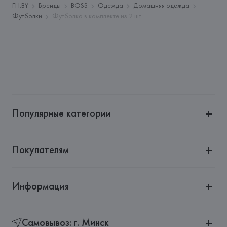
Адрес: 
ГЕРМАНИЯ, 
HUGO BOSS AG, Dieselstrasse 12, D-
FH.BY
Бренды
BOSS
Одежда
Домашняя одежда
72555 Metzingen,
Футболки
Футболка в комплекте из 2 шт
Страна происхождения товара: 
ШРИ-ЛАНКА
Популярные категории
Покупателям
Информация
Самовывоз: г. Минск