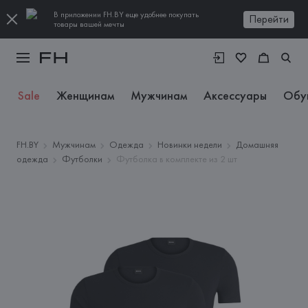
В приложении FH.BY еще удобнее покупать
Перейти
товары вашей мечты
Sale
Женщинам
Мужчинам
Аксессуары
Обу
FH.BY
Мужчинам
Одежда
Новинки недели
Домашняя
одежда
Футболки
Футболка в комплекте из 2 шт