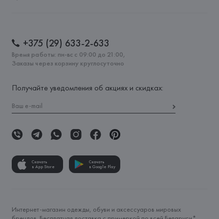
+375 (29) 633-2-633
Время работы: пн-вс с 09:00 до 21:00,
Заказы через корзину круглосуточно
Получайте уведомления об акциях и скидках:
Скачать
Скачать
в App Store
в Google Play
Интернет-магазин одежды, обуви и аксессуаров мировых
брендов. Бесплатная доставка с примеркой по всей Беларуси*.