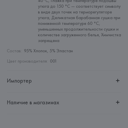
40°С, Глажка при температуре подошвы 
утюга до 150 °C — соответствует символу 
в виде двух точек на терморегуляторе 
утюга, Деликатная барабанная сушка при 
пониженной температуре 60 °C, 
уменьшенных продолжительности сушки и 
количестве загруженного белья, Химчистка 
запрещена
Состав
:
95% Хлопок, 5% Эластан
Цвет производителя
:
001
Импортер
Импортер: 
Общество с ограниченной ответственностью 
"Авикойл Интернешнл"
Наличие в магазинах
Адрес: 
Республика Беларусь, 220051, г. Минск, ул. 
Рафиева, д. 64, помещение 2-27
Производитель: 
HUGO BOSS AG