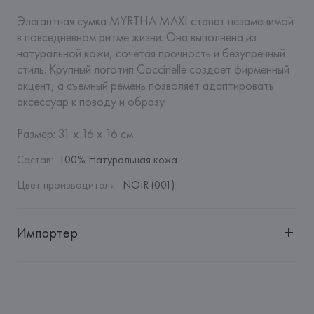
Элегантная сумка MYRTHA MAXI станет незаменимой 
в повседневном ритме жизни. Она выполнена из 
натуральной кожи, сочетая прочность и безупречный 
стиль. Крупный логотип Coccinelle создает фирменный 
акцент, а съемный ремень позволяет адаптировать 
аксессуар к поводу и образу. 

Размер: 31 x 16 x 16 см
Состав
:
100% Натуральная кожа
Цвет производителя
:
NOIR (001)
Импортер
Импортер: 
Общество с ограниченной ответственностью 
"Авикойл Интернешнл"
Адрес: 
Республика Беларусь, 220051, г. Минск, ул. 