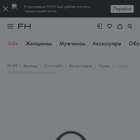
В приложении FH.BY еще удобнее покупать
Перейти
товары вашей мечты
Sale
Женщинам
Мужчинам
Аксессуары
Обу
FH.BY
Бренды
Coccinelle
Аксессуары
Сумки
Сумка
MYRTHA MAXI с логотипом