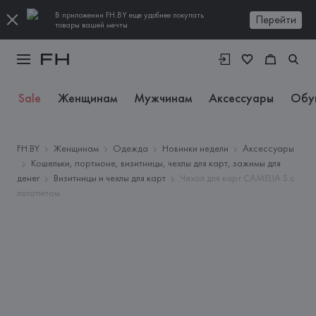
В приложении FH.BY еще удобнее покупать
Перейти
товары вашей мечты
Sale
Женщинам
Мужчинам
Аксессуары
Обу
FH.BY
Женщинам
Одежда
Новинки недели
Аксессуары
Кошельки, портмоне, визитницы, чехлы для карт, зажимы для
денег
Визитницы и чехлы для карт
Чехол для карт CAMELIA S с
логотипом