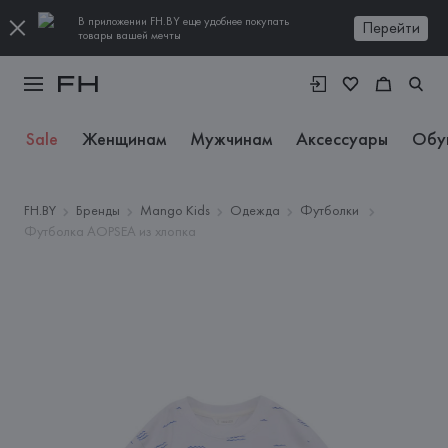
В приложении FH.BY еще удобнее покупать
Перейти
товары вашей мечты
Sale
Женщинам
Мужчинам
Аксессуары
Обу
FH.BY
Бренды
Mango Kids
Одежда
Футболки
Футболка AOPSEA из хлопка