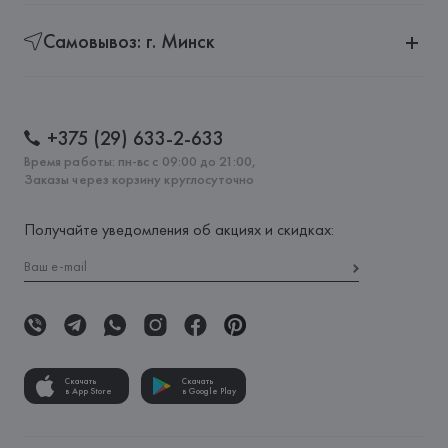
Самовывоз: г. Минск
+375 (29) 633-2-633
Время работы: пн-вс с 09:00 до 21:00,
Заказы через корзину круглосуточно
Получайте уведомления об акциях и скидках:
Скачать
Скачать
в App Store
в Google Play