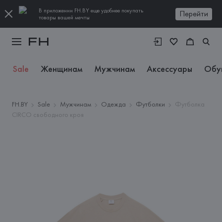
В приложении FH.BY еще удобнее покупать
Перейти
товары вашей мечты
Sale
Женщинам
Мужчинам
Аксессуары
Обу
FH.BY
Sale
Мужчинам
Одежда
Футболки
Футболка
CIRCO свободного кроя