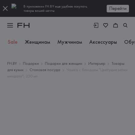
В приложении FH.BY еще удобнее покупать
Перейти
товары вашей мечты
Sale
Женщинам
Мужчинам
Аксессуары
Обу
FH.BY
Подарки
Подарки для женщин
Интерьер
Товары
для кухни
Столовая посуда
Чашка с блюдцем "Цветущие ветки
миндаля", 250 мл