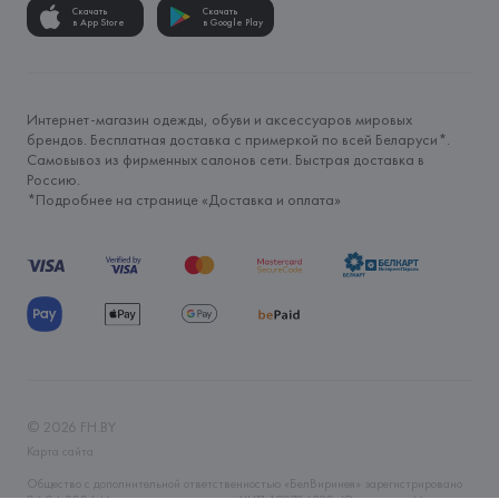
Скачать
Скачать
в App Store
в Google Play
Интернет-магазин одежды, обуви и аксессуаров мировых
брендов. Бесплатная доставка с примеркой по всей Беларуси*.
Самовывоз из фирменных салонов сети. Быстрая доставка в
Россию.
*Подробнее на странице «
Доставка и оплата
»
©
2026
FH.BY
Карта сайта
Общество с дополнительной ответственностью «БелВиринея» зарегистрировано