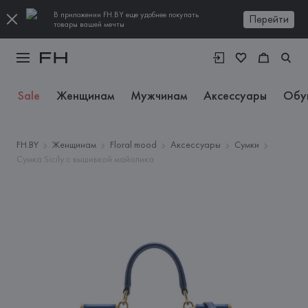
В приложении FH.BY еще удобнее покупать
Перейти
товары вашей мечты
Sale
Женщинам
Мужчинам
Аксессуары
Обу
FH.BY
Женщинам
Floral mood
Аксессуары
Сумки
Сумка Sicily с вышивкой майолика