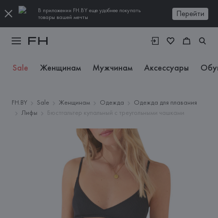
В приложении FH.BY еще удобнее покупать
Перейти
товары вашей мечты
Sale
Женщинам
Мужчинам
Аксессуары
Обу
FH.BY
Sale
Женщинам
Одежда
Одежда для плавания
Лифы
Бюстгальтер купальный с треугольными чашками