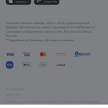
в App Store
в Google Play
Интернет-магазин одежды, обуви и аксессуаров мировых
брендов. Бесплатная доставка с примеркой по всей Беларуси*.
Самовывоз из фирменных салонов сети. Быстрая доставка в
Россию.
*Подробнее на странице «
Доставка и оплата
»
©
2026
FH.BY
Карта сайта
Общество с дополнительной ответственностью «БелВиринея» зарегистрировано
06.04.2006 Минским горисполкомом. УНП 190706320. Юр.адрес: г. Минск, ул.