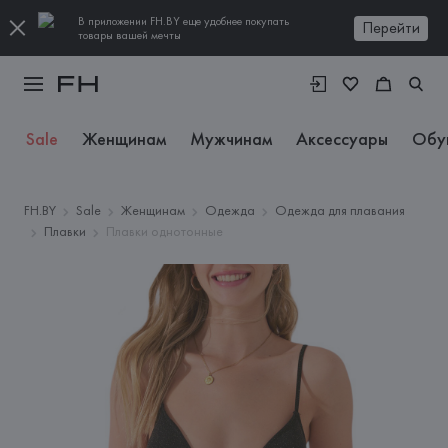
В приложении FH.BY еще удобнее покупать
Перейти
товары вашей мечты
Sale
Женщинам
Мужчинам
Аксессуары
Обу
FH.BY
Sale
Женщинам
Одежда
Одежда для плавания
Плавки
Плавки однотонные