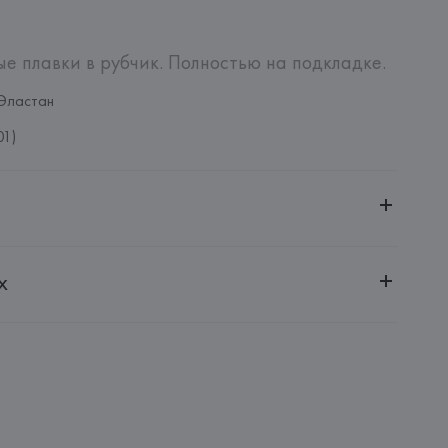
е плавки в рубчик. Полностью на подкладке.
Эластан
01)
ительной ответственностью "БелВиринея"
х
20030, г. Минск, ул. Немига, 5, пом. 39
NFECCION S.A.
CONFECCION S.A., AVDA LLANO CASTELLANO, NUM. 51 
: 
КИТАЙ