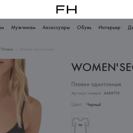
ам
Мужчинам
Аксессуары
Обувь
Интерьер
Д
Плавки
Плавки однотонные
WOMEN'SE
Плавки однотонные
Артикул товара:
6469710
Цвет
:
Черный