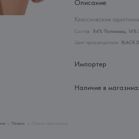
Описание
Классические однотонны
Состав
:
84% Полиамид, 16% 
Цвет производителя
:
BLACK (
Импортер
Импортер: 
Общество с дополн
Наличие в магазина
Адрес: 
Республика Беларусь, 2
Производитель: 
EUROFIEL CO
Адрес: 
ИСПАНИЯ, 
EUROFIEL 
28034 MADRID,
Страна происхождения товара
ния
Плавки
Плавки однотонные