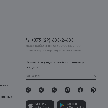
+375 (29) 633-2-633
Время работы: пн-вс с 09:00 до 21:00,
Заказы через корзину круглосуточно
Получайте уведомления об акциях и
скидках:
льных
нальных
Скачать
Скачать
в App Store
в Google Play