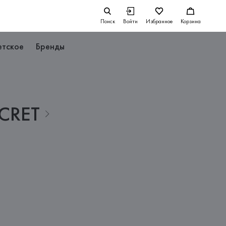
Поиск
Войти
Избранное
Корзина
етское
Бренды
CRET