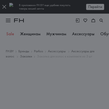
В приложении FH.BY еще удобнее покупать
Перейти
товары вашей мечты
Sale
Женщинам
Мужчинам
Аксессуары
Обу
FH.BY
Бренды
Parfois
Аксессуары
Аксессуары для
волос
Заколки
Заколка для волос в комплекте из 3 шт