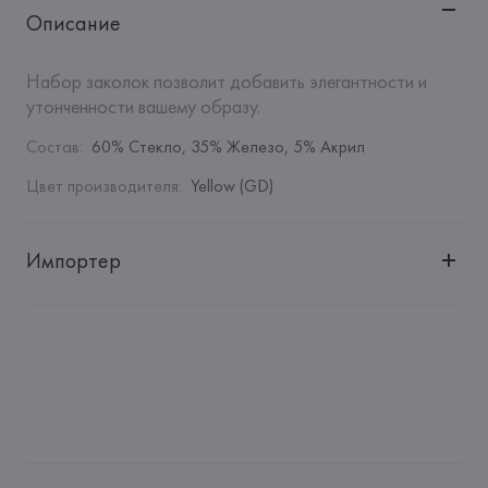
Описание
Набор заколок позволит добавить элегантности и 
утонченности вашему образу.
Состав
:
60% Стекло, 35% Железо, 5% Акрил
Цвет производителя
:
Yellow (GD)
Импортер
Импортер: 
Общество с дополнительной ответственностью 
"БелВиринея"
Адрес: 
Республика Беларусь, 220030, г. Минск, ул. 
Немига, 5, пом. 39
Производитель: 
Barata & Ramilo, S.A.
Адрес: 
ПОРТУГАЛИЯ, 
Barata & Ramilo, S.A., Rua do Sistelo, 
Lugar de Santegãos. 4435-429 Rio Tinto,