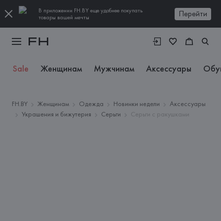
В приложении FH.BY еще удобнее покупать
Перейти
товары вашей мечты
Sale
Женщинам
Мужчинам
Аксессуары
Обу
FH.BY
Женщинам
Одежда
Новинки недели
Аксессуары
Украшения и бижутерия
Серьги
Серьги с ракушками