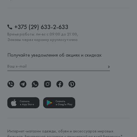
+375 (29) 633-2-633
Время работы: пн-вс с 09:00 до 21:00,
Заказы через корзину круглосуточно
Получайте уведомления об акциях и скидках:
Скачать
Скачать
в App Store
в Google Play
Интернет-магазин одежды, обуви и аксессуаров мировых
брендов. Бесплатная доставка с примеркой по всей Беларуси*.