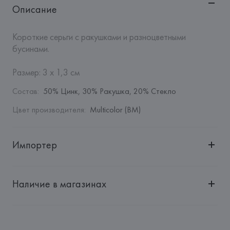
Описание
Короткие серьги с ракушками и разноцветными 
бусинами.

Размер: 3 x 1,3 см
Состав
:
50% Цинк, 30% Ракушка, 20% Стекло
Цвет производителя
:
Multicolor (BM)
Импортер
Импортер: 
Общество с дополнительной ответственностью 
"БелВиринея"
Наличие в магазинах
Адрес: 
Республика Беларусь, 220030, г. Минск, ул. 
Немига, 5, пом. 39
Производитель: 
Barata & Ramilo, S.A.