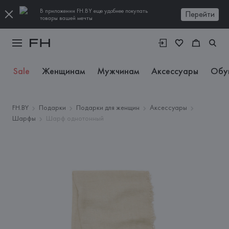
В приложении FH.BY еще удобнее покупать
Перейти
товары вашей мечты
Sale
Женщинам
Мужчинам
Аксессуары
Обу
FH.BY
Подарки
Подарки для женщин
Аксессуары
Шарфы
Шарф однотонный