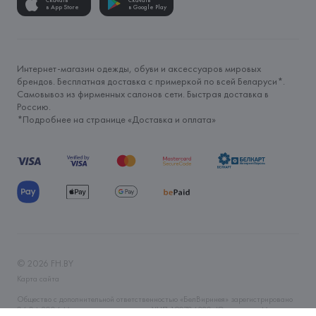
Скачать
Скачать
в App Store
в Google Play
Интернет-магазин одежды, обуви и аксессуаров мировых
брендов. Бесплатная доставка с примеркой по всей Беларуси*.
Самовывоз из фирменных салонов сети. Быстрая доставка в
Россию.
*Подробнее на странице «
Доставка и оплата
»
©
2026
FH.BY
Карта сайта
Общество с дополнительной ответственностью «БелВиринея» зарегистрировано
06.04.2006 Минским горисполкомом. УНП 190706320. Юр.адрес: г. Минск, ул.