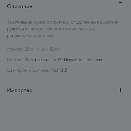
Описание
Текстильная сумка с принтом, отделением на молнии, 
ручками из искусственной кожи и съемным 
регулируемым ремнем.

Размер: 28 х 15,5 х 12 см.
Состав
:
70% Текстиль, 30% Искусственная кожа
Цвет производителя
:
Red (BU)
Импортер
Импортер: 
Общество с дополнительной ответственностью 
"БелВиринея"
Адрес: 
Республика Беларусь, 220030, г. Минск, ул. 
Немига, 5, пом. 39