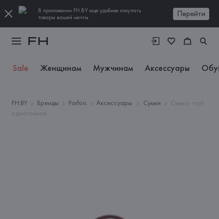
В приложении FH.BY еще удобнее покупать
Перейти
товары вашей мечты
Sale
Женщинам
Мужчинам
Аксессуары
Обу
FH.BY
Бренды
Parfois
Аксессуары
Сумки
Сумка-тоут
однотонная