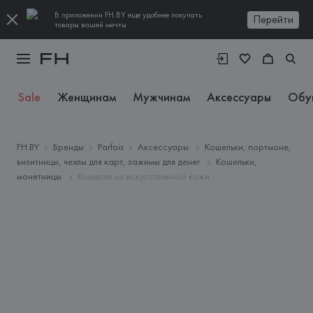
В приложении FH.BY еще удобнее покупать
Перейти
товары вашей мечты
Sale
Женщинам
Мужчинам
Аксессуары
Обу
FH.BY
Бренды
Parfois
Аксессуары
Кошельки, портмоне,
визитницы, чехлы для карт, зажимы для денег
Кошельки,
монетницы
Кошелек из искусственной кожи