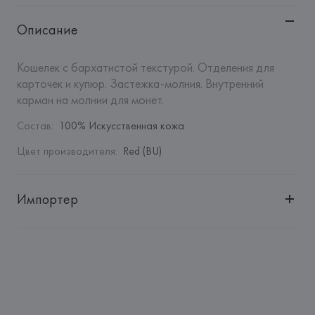
Описание
Кошелек с бархатистой текстурой. Отделения для 
карточек и купюр. Застежка-молния. Внутренний 
карман на молнии для монет.
Состав
:
100% Искусственная кожа
Цвет производителя
:
Red (BU)
Импортер
Импортер: 
Общество с дополнительной ответственностью 
"БелВиринея"
Адрес: 
Республика Беларусь, 220030, г. Минск, ул. 
Немига, 5, пом. 39
Производитель: 
Barata & Ramilo, S.A.